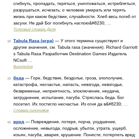
сгибнуть, пропадать, теряться, уничтожаться, истребляться,
разрушаться, исчезать; о человеке умирать или терять
жизнь при каком бедствии, случайности. Хлеб весь погиб от
засухи. Не дай Бог погибнуть наглою&#8230; …
Толковый словарь Даля
Tabula Rasa (игра)
— У этого термина существуют и
38
другие значения, см. Tabula rasa (значения). Richard Garriott
s Tabula Rasa Разработчик Destination Games Издатель
NCsoft …
Википедия
беда
— Горе, бедствие, бездолье, гроза, злополучие,
39
катастрофа, несчастье, напасть, невзгода, невзгодье,
безвременье, неприятность, злоключение, неудача,
затруднение, испытание, пагуба. Стряслась беда. Бог
посетил. Их постигло несчастье. Из огня да в&#8230; …
Словарь синонимов
вред
— Повреждение, потеря, порча, ухудшение,
40
осложнение, невыгода, подрыв, убыток, утрата, ущерб,
изъян, пагуба, авария, крушение. Понести, потерпеть вред: