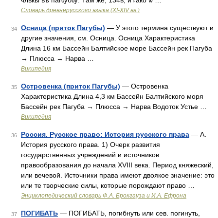
чл҃вкы въ пагѹбѹ. Там же, 134в; и ˫ако ѿ …
Словарь древнерусского языка (XI-XIV вв.)
Осница (приток Пагубы)
— У этого термина существуют и
34
другие значения, см. Осница. Осница Характеристика
Длина 16 км Бассейн Балтийское море Бассейн рек Пагуба
→ Плюсса → Нарва …
Википедия
Островенка (приток Пагубы)
— Островенка
35
Характеристика Длина 4,3 км Бассейн Балтийского моря
Бассейн рек Пагуба → Плюсса → Нарва Водоток Устье …
Википедия
Россия. Русское право: История русского права
— А.
36
История русского права. 1) Очерк развития
государственных учреждений и источников
правообразования до начала XVIII века. Период княжеский,
или вечевой. Источники права имеют двоякое значение: это
или те творческие силы, которые порождают право …
Энциклопедический словарь Ф.А. Брокгауза и И.А. Ефрона
ПОГИБАТЬ
— ПОГИБАТЬ, погибнуть или сев. погинуть,
37