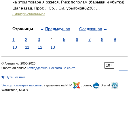
на этом товаре я ожегся. Риск пополам (барыши и убытки).
Шаг назад. Прот. .. Ср. . См. убыток&#8230; …
Словарь синонимов
Страницы
←
Предыдущая
Следующая
→
1
2
3
4
5
6
7
8
9
10
11
12
13
© Академик, 2000-2026
18+
Обратная связь:
Техподдержка
,
Реклама на сайте
👣 Путешествия
Экспорт словарей на сайты
, сделанные на PHP,
Joomla,
Drupal,
WordPress, MODx.