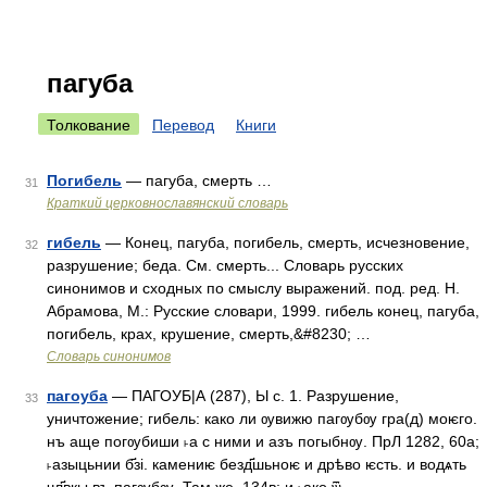
пагуба
Толкование
Перевод
Книги
Погибель
— пагуба, смерть …
31
Краткий церковнославянский словарь
гибель
— Конец, пагуба, погибель, смерть, исчезновение,
32
разрушение; беда. См. смерть... Словарь русских
синонимов и сходных по смыслу выражений. под. ред. Н.
Абрамова, М.: Русские словари, 1999. гибель конец, пагуба,
погибель, крах, крушение, смерть,&#8230; …
Словарь синонимов
пагоуба
— ПАГОУБ|А (287), Ы с. 1. Разрушение,
33
уничтожение; гибель: како ли ѹвижю пагѹбѹ гра(д) моѥго.
нъ аще погѹбиши ˫а с ними и азъ погыбнѹ. ПрЛ 1282, 60а;
˫азыцьнии б҃зi. камениѥ безд҃шьноѥ и дрѣво ѥсть. и водѧть